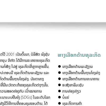
ທາງເລືອກດ້ານທຸລະກິດ
ແຕ່​ປີ 2001 ​ເປັນ​ຕົ້ນ​ມາ, ບໍລິສັດ ພົງຊັບ
ກຣຸບ ຈຳກັດ ​ໄດ້​ມີການ​ຂະຫຍາຍ​ທຸລະກິດ
ນ​ກໍ່ສ້າງ ​ໄປ​ສູ່​ ທຸລະກິດ​ທີ່​ຫຼາກ​ຫຼາຍຂື້ນ, ​
⏺︎
ທາງເລືອກດ້ານພະລັງງານ
້ນປະກອບ​ມີ ທຸລະກິດດ້ານພະລັງງານ ​ແລະ
⏺︎
ທາງເລືອກດ້ານພື້ນຖານໂຄງລ່າງ
ິດດ້ານພື້ນຖານ​ໂຄງ​ລ່າງ. ​ບັນດາທາງ
⏺︎
ທາງເລືອກດ້ານການທະນາຄານ
ທີ່ມີນະວັດຕະກຳຂອງທຸລະກິດຕ່າງໆນັ້ນ,
⏺︎
ອະສັງຫາລິມະຊັບ
ມີຄວາມສອດຄ່ອງ​ກັບ ເປົ້າໝາຍການ
⏺︎
ການທ່ອງທ່ຽວ
ະນາແບບຍືນຍົງ (SDGs) ໃນລະດັບໂລກ
⏺︎
ບໍ່ແຮ່
ັງມີ​ວິທີ​ການ​ທີ່ຄອບຄຸມຮອບດ້ານ, ໄດ້
⏺︎
ທຸລະກິດການຄ້າ