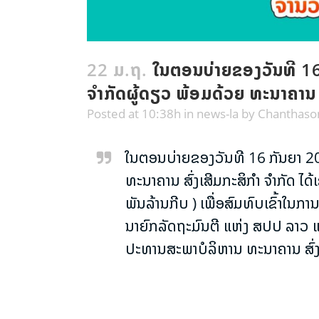
22 ມ.ຖ.
ໃນຕອນບ່າຍຂອງວັນທີ 16 ກ
ຈຳກັດຜູ້ດຽວ ພ້ອມດ້ວຍ ທະນາຄານ ສົ
Posted at 10:38h
in
news-la
by
Chanthas
ໃນຕອນບ່າຍຂອງວັນທີ 16 ກັນຍາ 2024
ທະນາຄານ ສົ່ງເສີມກະສິກຳ ຈຳກັດ ໄດ
ພັນລ້ານກີບ ) ເພື່ອສົມທົບເຂົ້າໃນ
ນາຍົກລັດຖະມົນຕີ ແຫ່ງ ສປປ ລາວ ແ
ປະທານສະພາບໍລິຫານ ທະນາຄານ ສົ່ງເ