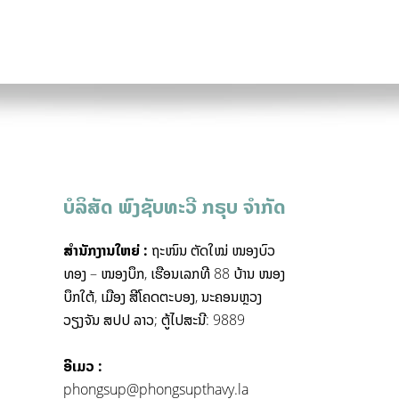
ບໍລິສັດ ພົງຊັບທະວີ ກຣຸບ ຈຳກັດ
ສຳນັກງານໃຫຍ່ :
ຖະໜົນ ຕັດໃໝ່ ໜອງບົວ
ທອງ – ໜອງບຶກ, ເຮືອນເລກທີ 88 ບ້ານ ໜອງ
ບຶກໃຕ້, ເມືອງ ສີໂຄດຕະບອງ, ນະຄອນຫຼວງ
ວຽງຈັນ ສປປ ລາວ; ຕູ້ໄປສະນີ: 9889
ອີເມວ :
phongsup@phongsupthavy.la