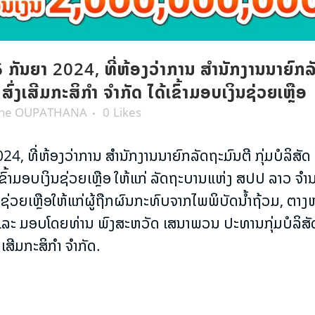
ັນຍາ 2024, ທີ່ຫ້ອງວ່າການ ສຳນັກງານນາຍົກລັດຖ
່ງເສີມກະສິກຳ ຈຳກັດ ໄດ້ເຂົ້າມອບເງິນຊ່ວຍເຫຼືອ
one OUPATHANA
0
Likes
, ທີ່ຫ້ອງວ່າການ ສຳນັກງານນາຍົກລັດຖະມົນຕີ ກຸ່ມບໍລິສັດ
້ເຂົ້າມອບເງິນຊ່ວຍເຫຼືອ ໃຫ້ແກ່ ລັດຖະບານແຫ່ງ ສປປ ລາວ 
ການຊ່ວຍເຫຼືອໃຫ້ແກ່ຜູ້ຖືກຜົນກະທົບຈາກໄພພິບັດນ້ຳຖ້ວມ, ຕ
ລະ ມອບໂດຍທ່ານ ພົງສະຫວັດ ເສນາພວນ ປະທານກຸ່ມບໍລິສັດ 
ສີມກະສິກຳ ຈຳກັດ.