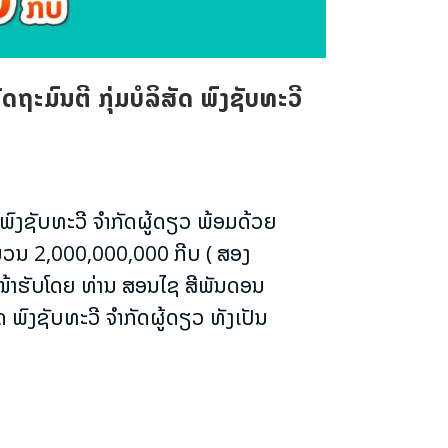
ະມົນຕີ ກຸ່ມບໍລິສັດ ພົງຊັບທະວີ
 ພົງຊັບທະວີ ຈຳກັດຜູ້ດຽວ ພ້ອມດ້ວຍ
ຈຳນວນ 2,000,000,000 ກີບ ( ສອງ
າງໜ້າຮັບໂດຍ ທ່ານ ສອນໄຊ ສີພັນດອນ
ພົງຊັບທະວີ ຈຳກັດຜູ້ດຽວ ທັງເປັນ