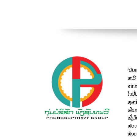
“ນັບ​
ທະວີ 
ຈາກ​ກາ
ໃນ​ນັ
ທຸລະກ
ເລືອກ
ເຊີ່ງ
ພັດທ
ພ້ອມທ