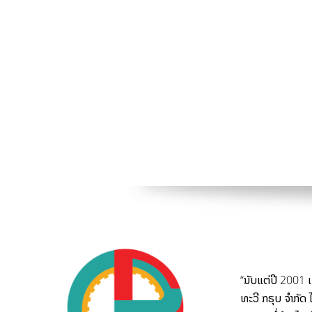
“ນັບ​ແຕ່​ປີ 2001 ​ເ
ທະວີ ກຣຸບ ຈຳກັດ ​