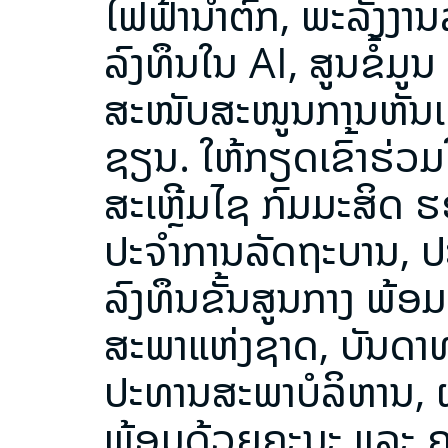
ໄຟຟ້ານ້ຳຕົກ, ພະລັງງາ
ລົງທຶນໃນ AI, ສູນຂໍ້ມູ
ສະໜັບສະໜູນການຫັນເ
ຊຽນ. ໃຫ້ກຽດເຂົ້າຮ່ວມໃ
ສະເຫຼີມໄຊ ກົມມະສິດ ຮ
ປະຈຳການລັດຖະບານ, ປ
ລົງທຶນຂັ້ນສູນກາງ ພ້
ສະພາແຫ່ງຊາດ, ບັນດາທ
ປະທານສະພາບໍລິຫານ, 
ພ້ອມດ້ວຍຄະນະ ແລະ ຄະ