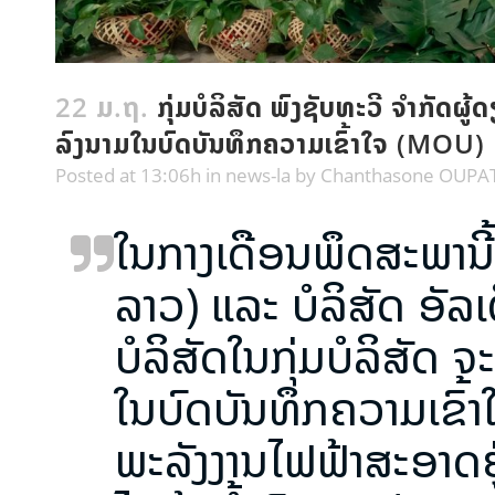
22 ມ.ຖ.
ກຸ່ມບໍລິສັດ ພົງຊັບທະວີ ຈຳກັດຜູ
ລົງນາມໃນບົດບັນທຶກຄວາມເຂົ້າໃຈ (MOU)
Posted at 13:06h
in
news-la
by
Chanthasone OUP
ໃນກາງເດືອນພຶດສະພານີ້,
ລາວ) ແລະ ບໍລິສັດ ອັລເ
ບໍລິສັດໃນກຸ່ມບໍລິສັດ ຈ
ໃນບົດບັນທຶກຄວາມເຂົ້
ພະລັງງານໄຟຟ້າສະອາດຢູ່