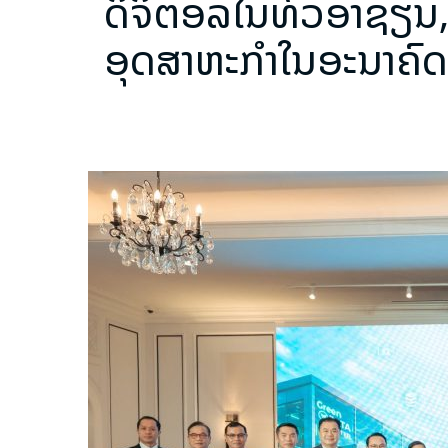
ດິຈິຕອລໃນທົ່ວອາຊຽນ, 
ອຸດສາຫະກຳໃນອະນາຄົດ ເ