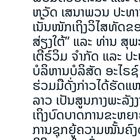
ຫວັດ ເສນາພວນ ປະທານກຸ
ເນັ້ນໜັກເຖິງວິໄສທັດ
ສ່ຽງໃຕ້” ແລະ ທ່ານ ສ
ເຕີຣ໌ວິມ ຈຳກັດ ແລະ ປ
ບໍລິຫານບໍລິສັດ ອະໄຣຊ໌
ຮ່ວມມືດັ່ງກ່າວໄດ້ຮັດ
ລາວ ເປັນສູນກາງພະລັງງ
ເຖິງບົດບາດການຂະຫຍາ
ການຊຸກຍູ້ຄວາມໝັ້ນຄົງ